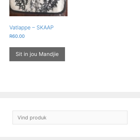
Vatlappe – SKAAP
R
60.00
Sit in jou Mandjie