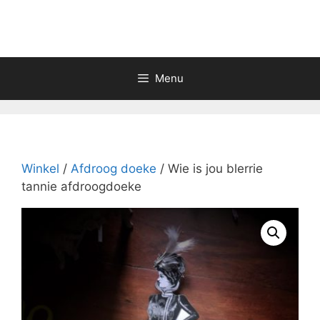
Skip
to
content
Menu
Winkel
/
Afdroog doeke
/ Wie is jou blerrie
tannie afdroogdoeke