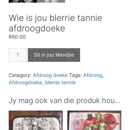
Wie is jou blerrie tannie
afdroogdoeke
R
50.00
Wie
Sit in jou Mandjie
is
jou
blerrie
Category:
Afdroog doeke
Tags:
Afdroog
,
tannie
Afdroogdoeke
,
blerrie tannie
afdroogdoeke
quantity
Jy mag ook van die produk hou…