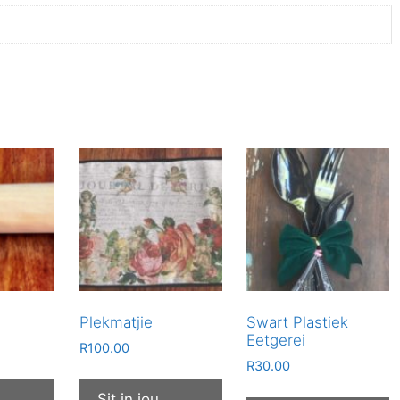
Plekmatjie
Swart Plastiek
Eetgerei
R
100.00
R
30.00
Sit in jou