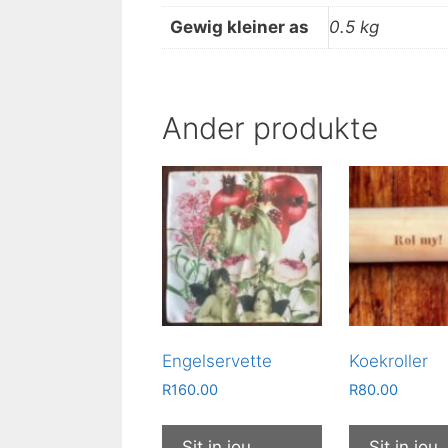
Gewig kleiner as
0.5 kg
Ander produkte
Engelservette
Koekroller
R
160.00
R
80.00
Sit in jou
Sit in jou