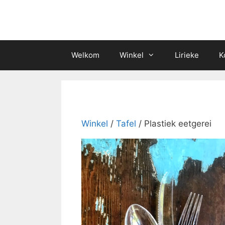
Skip
to
content
Welkom
Winkel
Lirieke
K
Winkel
/
Tafel
/ Plastiek eetgerei