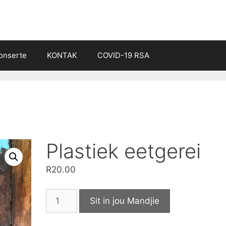
onserte
KONTAK
COVID-19 RSA
Plastiek eetgerei
R
20.00
Plastiek
Sit in jou Mandjie
eetgerei
quantity